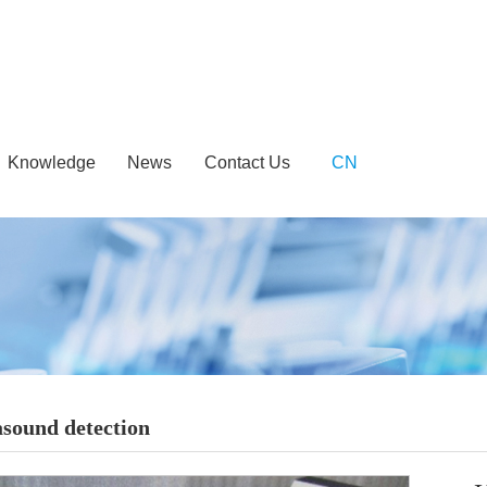
Knowledge
News
Contact Us
CN
asound detection