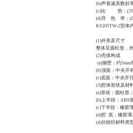
(b)声衰减系数斜率：(0
(c)比 热：(3500±
(d)导 热 率：(0.5
KS205TW-2
(1)外形及尺寸
整体呈圆柱形，外径
(2)壳体构成
(a)侧壁：约5
(b)顶面：中央
(c)底面：中央
(3)腔体形状及材
(a)形状：圆柱形
(b)上半段：ABS
(c)下半段：橡胶
(d)腔 底：橡胶
(4)仿组织材料