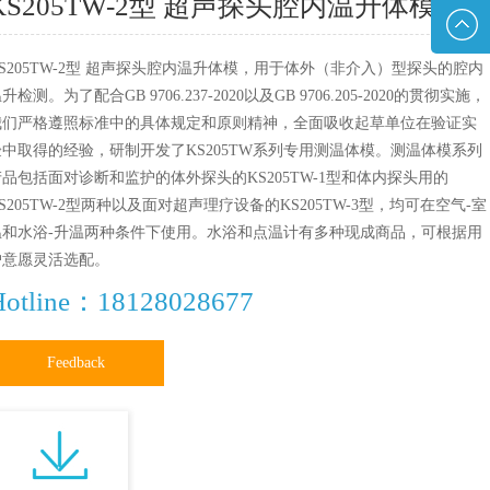
KS205TW-2型 超声探头腔内温升体模
8311079
E-mail
KS205TW-2型 超声探头腔内温升体模，用于体外（非介入）型探头的腔内
升检测。为了配合GB 9706.237-2020以及GB 9706.205-2020的贯彻实施，
我们严格遵照标准中的具体规定和原则精神，全面吸收起草单位在验证实
验中取得的经验，研制开发了KS205TW系列专用测温体模。测温体模系列
产品包括面对诊断和监护的体外探头的KS205TW-1型和体内探头用的
S205TW-2型两种以及面对超声理疗设备的KS205TW-3型，均可在空气-室
温和水浴-升温两种条件下使用。水浴和点温计有多种现成商品，可根据用
户意愿灵活选配。
Hotline：18128028677
Feedback