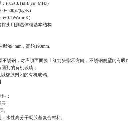
.5±0.1)dB/(cm·MHz)
500)J/(kg·K)
±0.1)W/(m·K)
型体内探头用测温体模基本结构
约94mm，高约190mm。
mm厚不锈钢，对应顶面面膜上红箭头指示方向，不锈钢侧壁内有吸
开有圆孔的有机玻璃；
开孔以橡胶封闭的有机玻璃。
料
；
塑料；
薄层；
薄层。
类型：水性高分子凝胶基复合材料。