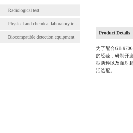
Radiological test
Physical and chemical laboratory testing instruments
Product Details
Biocompatible detection equipment
为了配合GB 97
的经验，研制开发了
型两种以及面对超
活选配。